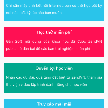
Chỉ cần máy tính kết nối Internet, bạn có thể học bất kỳ
nơi nào, bất kỳ lúc nào bạn muốn
Học thử miễn phí
Gần 20% nội dung của khóa học đã được ZendVN
publish ở dàn bài để các bạn trải nghiệm miễn phí
Quyền lợi học viên
Nhận các ưu đãi, quà tặng đặt biệt từ ZendVN, tham gia
thư viện video lập trình dành riêng cho học viên
Truy cập mãi mãi