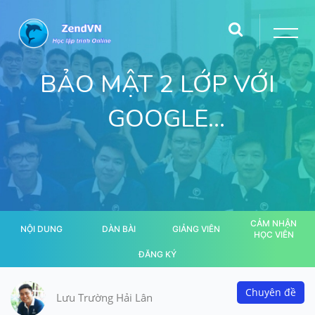
BẢO MẬT 2 LỚP VỚI
GOOGLE
AUTHENTICATION
CẢM NHẬN
NỘI DUNG
DÀN BÀI
GIẢNG VIÊN
HỌC VIÊN
ĐĂNG KÝ
Chuyên đề
Lưu Trường Hải Lân