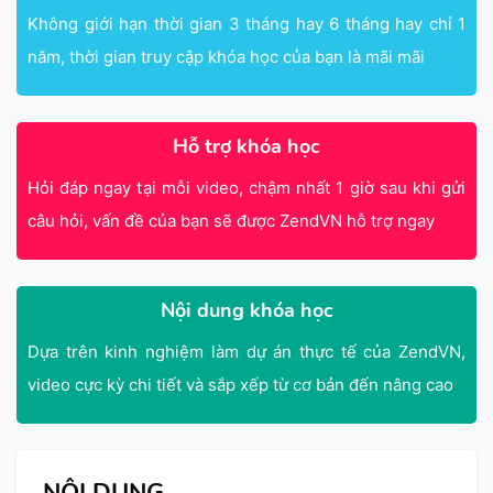
Không giới hạn thời gian 3 tháng hay 6 tháng hay chỉ 1
năm, thời gian truy cập khóa học của bạn là mãi mãi
Hỗ trợ khóa học
Hỏi đáp ngay tại mỗi video, chậm nhất 1 giờ sau khi gửi
câu hỏi, vấn đề của bạn sẽ được ZendVN hỗ trợ ngay
Nội dung khóa học
Dựa trên kinh nghiệm làm dự án thực tế của ZendVN,
video cực kỳ chi tiết và sắp xếp từ cơ bản đến nâng cao