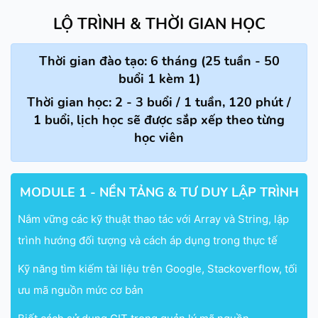
LỘ TRÌNH & THỜI GIAN HỌC
Thời gian đào tạo: 6 tháng (25 tuần - 50
buổi 1 kèm 1)
Thời gian học: 2 - 3 buổi / 1 tuần, 120 phút /
1 buổi, lịch học sẽ được sắp xếp theo từng
học viên
MODULE 1 - NỀN TẢNG & TƯ DUY LẬP TRÌNH
Nắm vững các kỹ thuật thao tác với Array và String, lập
trình hướng đối tượng và cách áp dụng trong thực tế
Kỹ năng tìm kiếm tài liệu trên Google, Stackoverflow, tối
ưu mã nguồn mức cơ bản