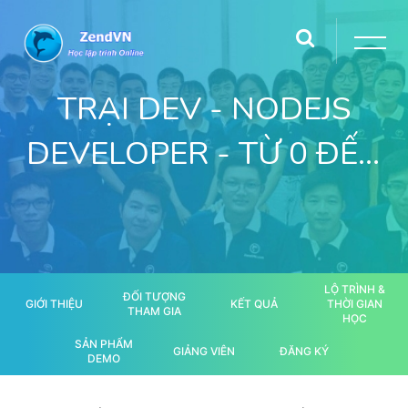
TRẠI DEV - NODEJS
DEVELOPER - TỪ 0 ĐẾN
ĐI LÀM
LỘ TRÌNH &
ĐỐI TƯỢNG
GIỚI THIỆU
KẾT QUẢ
THỜI GIAN
THAM GIA
HỌC
SẢN PHẨM
GIẢNG VIÊN
ĐĂNG KÝ
DEMO