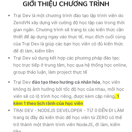
GIỚI THIỆU CHƯƠNG TRÌNH
Trại Dev là một chương trình đào tạo lập trình viên do
ZendVN xây dựng với cường độ học tập cao trong thời
gian ngắn. Chương trình sẽ trang bị các kiến thức cần
thiết để áp dụng ngay vào thực tế, mục đích cuối cùng
của Trại Dev là giúp các bạn học viên có đủ kiến thức
để đi làm, kiếm tiền
Trại Dev sử dụng kết hợp các phương pháp đào tạo:
học trực tiếp ở trung tâm, học qua hệ thống học online,
group thảo luận, làm project thực tế
Trại Dev
đào tạo theo hướng cá nhân hóa
, học viên
không bị ảnh hưởng bởi tốc độ học của nhau, mỗi học
viên sẽ có lộ trình học riêng, được kèm cặp riêng
,
1
kèm 1 theo lịch rãnh của học viên
TRẠI DEV - NODEJS DEVELOPER - TỪ 0 ĐẾN ĐI LÀM
trang bị đầy đủ kiến thức để học viên từ ZERO có thể
trở thành một thành trình viên NodeJS, đi làm, kiếm
tiền