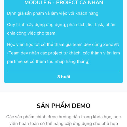
MODULE 6 - PROJECT CÁ NHÂN
Định giá sản phẩm và làm việc với khách hàng
Quy trình xây dựng ứng dụng, phân tích, list task, phân
chia công việc cho team
Học viên học tốt có thể tham gia team dev cùng ZendVN
(Team dev nhận các project từ khách, các thành viên làm
partime sẽ có thêm thu nhập hàng tháng)
8 buổi
SẢN PHẨM DEMO
Các sản phẩm chính được hướng dẫn trong khóa học, học
viên hoàn toàn có thể nâng cấp ứng dụng cho phù hợp