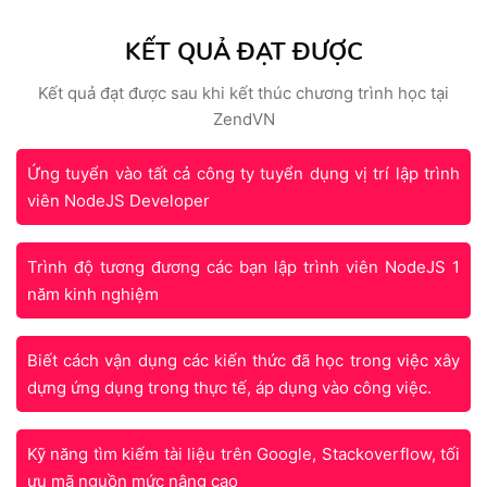
KẾT QUẢ ĐẠT ĐƯỢC
Kết quả đạt được sau khi kết thúc chương trình học tại
ZendVN
Ứng tuyển vào tất cả công ty tuyển dụng vị trí lập trình
viên NodeJS Developer
Trình độ tương đương các bạn lập trình viên NodeJS 1
năm kinh nghiệm
Biết cách vận dụng các kiến thức đã học trong việc xây
dựng ứng dụng trong thực tế, áp dụng vào công việc.
Kỹ năng tìm kiếm tài liệu trên Google, Stackoverflow, tối
ưu mã nguồn mức nâng cao