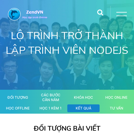
LỘ TRÌNH TRỞ THÀNH
LẬP TRÌNH VIÊN NODEJS
CÁC BƯỚC
ĐỐI TƯỢNG
KHÓA HỌC
HỌC ONLINE
CẦN NẮM
HỌC OFFLINE
HỌC 1 KÈM 1
KẾT QUẢ
TƯ VẤN
ĐỐI TƯỢNG BÀI VIẾT