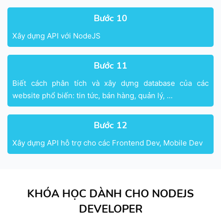
Bước 10
Xây dựng API với NodeJS
Bước 11
Biết cách phân tích và xây dựng database của các
website phổ biến: tin tức, bán hàng, quản lý, ...
Bước 12
Xây dựng API hỗ trợ cho các Frontend Dev, Mobile Dev
KHÓA HỌC DÀNH CHO NODEJS
DEVELOPER