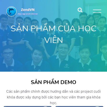
SẢN PHẨM CỦA HỌC
VIÊN
SẢN PHẨM DEMO
Các sản phẩm chính được hướng dẫn và các project cuối
khóa được xây dựng bởi các bạn học viên tham gia khóa
học.