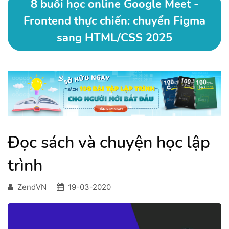
8 buổi học online Google Meet -
Frontend thực chiến: chuyển Figma
sang HTML/CSS 2025
Đọc sách và chuyện học lập
trình
ZendVN
19-03-2020