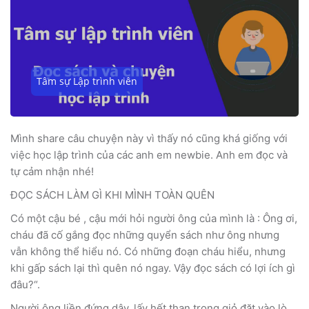
Tâm sự Lập trình viên
Mình share câu chuyện này vì thấy nó cũng khá giống với
việc học lập trình của các anh em newbie. Anh em đọc và
tự cảm nhận nhé!
ĐỌC SÁCH LÀM GÌ KHI MÌNH TOÀN QUÊN
Có một cậu bé , cậu mới hỏi người ông của mình là : Ông ơi,
cháu đã cố gắng đọc những quyển sách như ông nhưng
vẫn không thể hiểu nó. Có những đoạn cháu hiểu, nhưng
khi gấp sách lại thì quên nó ngay. Vậy đọc sách có lợi ích gì
đâu?“.
Người ông liền đứng dậy, lấy hết than trong giỏ đặt vào lò